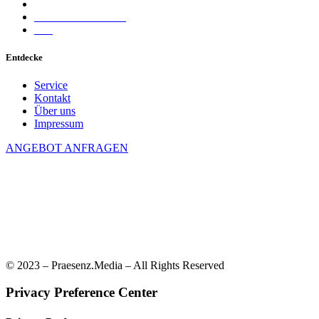
Allgemeine Geschäftsbedingungen
Datenschutzerklärung
FAQ
Entdecke
Service
Kontakt
Über uns
Impressum
ANGEBOT ANFRAGEN
Kontaktier uns
Am Forst 7, 97297 Waldbüttelbrunn
info@praesenz-media.com
+49 176 6042 5630
© 2023 – Praesenz.Media – All Rights Reserved
Privacy Preference Center